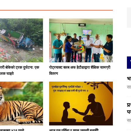
री बोकेको ट्रक दुर्घटना: एक
रोट्रयाक्ट क्लब अफ हेटौडाद्वारा शैक्षिक सामग्री
चालक घाइते
वितरण
भ
सा
प्
प
सा
सङ्ख्या ४२९ पुग्यो
आज गुरु पूर्णिमा र व्यास जयन्ती मनाइँदै